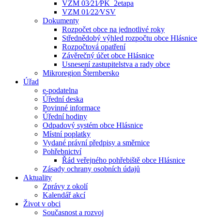
VZM 03⁄21⁄PK_2etapa
VZM 01⁄22⁄VSV
Dokumenty
Rozpočet obce na jednotlivé roky
Střednědobý výhled rozpočtu obce Hlásnice
Rozpočtová opatření
Závěrečný účet obce Hlásnice
Usnesení zastupitelstva a rady obce
Mikroregion Šternbersko
Úřad
e-podatelna
Úřední deska
Povinné informace
Úřední hodiny
Odpadový systém obce Hlásnice
Místní poplatky
Vydané právní předpisy a směrnice
Pohřebnictví
Řád veřejného pohřebiště obce Hlásnice
Zásady ochrany osobních údajů
Aktuality
Zprávy z okolí
Kalendář akcí
Život v obci
Současnost a rozvoj