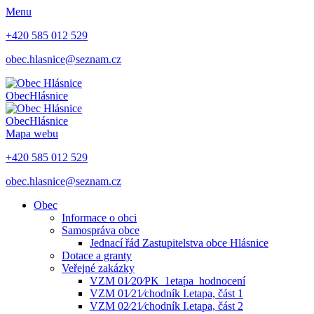
Menu
+420 585 012 529
obec.hlasnice@seznam.cz
Obec
Hlásnice
Obec
Hlásnice
Mapa webu
+420 585 012 529
obec.hlasnice@seznam.cz
Obec
Informace o obci
Samospráva obce
Jednací řád Zastupitelstva obce Hlásnice
Dotace a granty
Veřejné zakázky
VZM 01⁄20⁄PK_1etapa_hodnocení
VZM 01⁄21⁄chodník I.etapa, část 1
VZM 02⁄21⁄chodník I.etapa, část 2