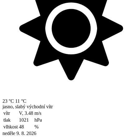
23 °C
11 °C
jasno, slabý východní vítr
vítr
V, 3.48
m/s
tlak
1021
hPa
vlhkost
48
%
neděle 9. 8. 2026