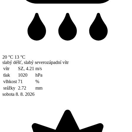
20 °C
13 °C
slabý déšť, slabý severozápadní vítr
vítr
SZ, 4.21
m/s
tlak
1020
hPa
vlhkost
71
%
srážky
2.72
mm
sobota 8. 8. 2026