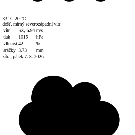
33 °C
20 °C
déšť, mírný severozápadní vítr
vítr
SZ, 6.94
m/s
tlak
1015
hPa
vlhkost
42
%
srážky
3.73
mm
zítra, pátek 7. 8. 2026