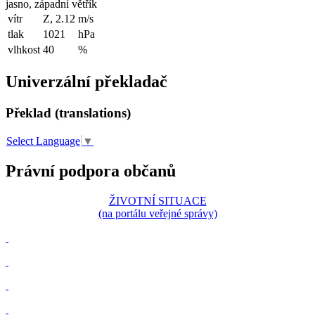
jasno, západní větřík
vítr
Z, 2.12
m/s
tlak
1021
hPa
vlhkost
40
%
Univerzální překladač
Překlad (translations)
Select Language
▼
Právní podpora občanů
ŽIVOTNÍ SITUACE
(na portálu veřejné správy)