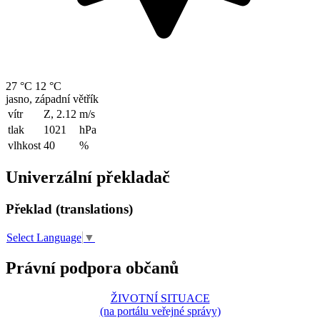
27 °C
12 °C
jasno, západní větřík
vítr
Z, 2.12
m/s
tlak
1021
hPa
vlhkost
40
%
Univerzální překladač
Překlad (translations)
Select Language
▼
Právní podpora občanů
ŽIVOTNÍ SITUACE
(na portálu veřejné správy)