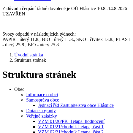
Z důvodu čerpání řádné dovolené je OÚ Hlásnice 10.8.-14.8.2026
UZAVŘEN
Svozy odpadů v následujících týdnech:
PAPÍR - úterý 11.8., BIO - úterý 11.8., SKO - čtvrtek 13.8., PLAST
- úterý 25.8., BIO - úterý 25.8.
Úvodní stránka
Struktura stránek
Struktura stránek
Obec
Informace o obci
Samospráva obce
Jednací řád Zastupitelstva obce Hlásnice
Dotace a granty
Veřejné zakázky
VZM 01/20/PK_1etapa_hodnocení
VZM 01/21/chodník I.etapa, část 1
VZM 02/21/chodník I.etapa, část 2