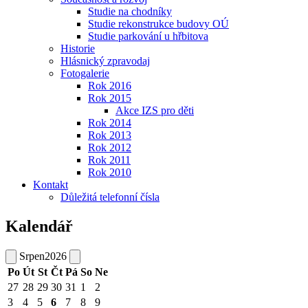
Studie na chodníky
Studie rekonstrukce budovy OÚ
Studie parkování u hřbitova
Historie
Hlásnický zpravodaj
Fotogalerie
Rok 2016
Rok 2015
Akce IZS pro děti
Rok 2014
Rok 2013
Rok 2012
Rok 2011
Rok 2010
Kontakt
Důležitá telefonní čísla
Kalendář
Srpen
2026
Po
Út
St
Čt
Pá
So
Ne
27
28
29
30
31
1
2
3
4
5
6
7
8
9