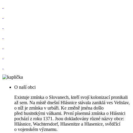
O naší obci
Existuje zmínka o Slovanech, kteří svojí kolonizací pronikali
až sem. Na místě dnešní Hlásnice stávala zaniklá ves Velislav,
o níž je zmínka v urbáři. Ke změně jména došlo
před husitstkými válkami. První písemná zmínka o Hlásnici
pochází z roku 1371. Jsou dokladovány různé názvy obce:
Hlásnice, Wachtersdorf, Hlasenitze a Hlasenice, svědčící
o vojenském významu.