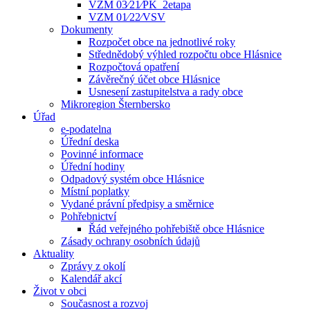
VZM 03⁄21⁄PK_2etapa
VZM 01⁄22⁄VSV
Dokumenty
Rozpočet obce na jednotlivé roky
Střednědobý výhled rozpočtu obce Hlásnice
Rozpočtová opatření
Závěrečný účet obce Hlásnice
Usnesení zastupitelstva a rady obce
Mikroregion Šternbersko
Úřad
e-podatelna
Úřední deska
Povinné informace
Úřední hodiny
Odpadový systém obce Hlásnice
Místní poplatky
Vydané právní předpisy a směrnice
Pohřebnictví
Řád veřejného pohřebiště obce Hlásnice
Zásady ochrany osobních údajů
Aktuality
Zprávy z okolí
Kalendář akcí
Život v obci
Současnost a rozvoj