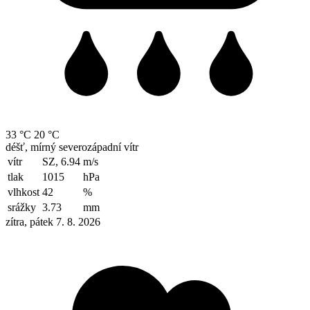
33 °C
20 °C
déšť, mírný severozápadní vítr
vítr
SZ, 6.94
m/s
tlak
1015
hPa
vlhkost
42
%
srážky
3.73
mm
zítra, pátek 7. 8. 2026