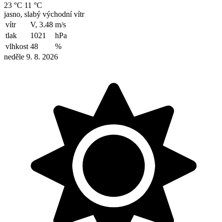
23 °C
11 °C
jasno, slabý východní vítr
vítr
V, 3.48
m/s
tlak
1021
hPa
vlhkost
48
%
neděle 9. 8. 2026