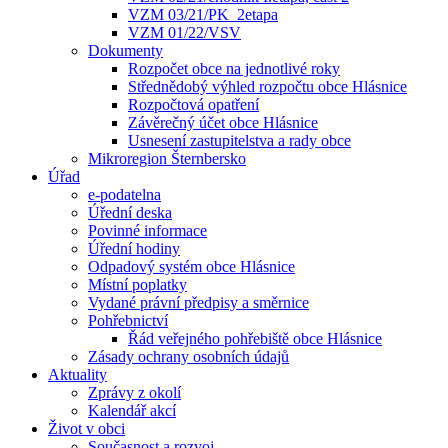
VZM 03/21/PK_2etapa
VZM 01/22/VSV
Dokumenty
Rozpočet obce na jednotlivé roky
Střednědobý výhled rozpočtu obce Hlásnice
Rozpočtová opatření
Závěrečný účet obce Hlásnice
Usnesení zastupitelstva a rady obce
Mikroregion Šternbersko
Úřad
e-podatelna
Úřední deska
Povinné informace
Úřední hodiny
Odpadový systém obce Hlásnice
Místní poplatky
Vydané právní předpisy a směrnice
Pohřebnictví
Řád veřejného pohřebiště obce Hlásnice
Zásady ochrany osobních údajů
Aktuality
Zprávy z okolí
Kalendář akcí
Život v obci
Současnost a rozvoj