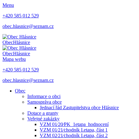
Menu
+420 585 012 529
obec.hlasnice@seznam.cz
Obec
Hlásnice
Obec
Hlásnice
Mapa webu
+420 585 012 529
obec.hlasnice@seznam.cz
Obec
Informace o obci
Samospráva obce
Jednací řád Zastupitelstva obce Hlásnice
Dotace a granty
Veřejné zakázky
VZM 01⁄20⁄PK_1etapa_hodnocení
VZM 01⁄21⁄chodník I.etapa, část 1
VZM 02⁄21⁄chodník I.etapa, část 2