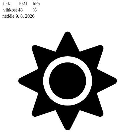
tlak
1021
hPa
vlhkost
48
%
neděle 9. 8. 2026