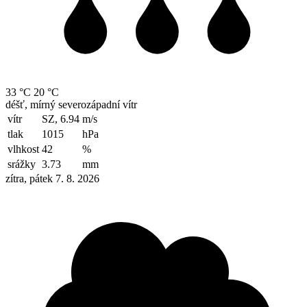
33 °C
20 °C
déšť, mírný severozápadní vítr
vítr
SZ, 6.94
m/s
tlak
1015
hPa
vlhkost
42
%
srážky
3.73
mm
zítra, pátek 7. 8. 2026