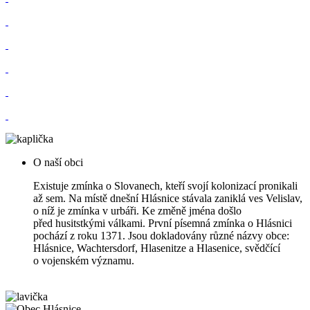
O naší obci
Existuje zmínka o Slovanech, kteří svojí kolonizací pronikali
až sem. Na místě dnešní Hlásnice stávala zaniklá ves Velislav,
o níž je zmínka v urbáři. Ke změně jména došlo
před husitstkými válkami. První písemná zmínka o Hlásnici
pochází z roku 1371. Jsou dokladovány různé názvy obce:
Hlásnice, Wachtersdorf, Hlasenitze a Hlasenice, svědčící
o vojenském významu.