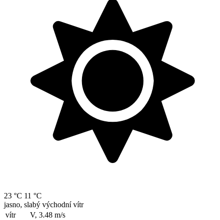
23 °C
11 °C
jasno, slabý východní vítr
vítr
V, 3.48
m/s