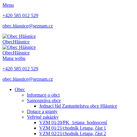
Menu
+420 585 012 529
obec.hlasnice@seznam.cz
Obec
Hlásnice
Obec
Hlásnice
Mapa webu
+420 585 012 529
obec.hlasnice@seznam.cz
Obec
Informace o obci
Samospráva obce
Jednací řád Zastupitelstva obce Hlásnice
Dotace a granty
Veřejné zakázky
VZM 01⁄20⁄PK_1etapa_hodnocení
VZM 01⁄21⁄chodník I.etapa, část 1
VZM 02⁄21⁄chodník I.etapa, část 2