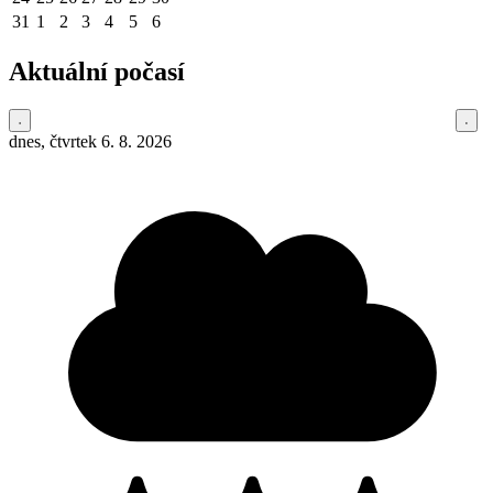
31
1
2
3
4
5
6
Aktuální počasí
dnes, čtvrtek 6. 8. 2026