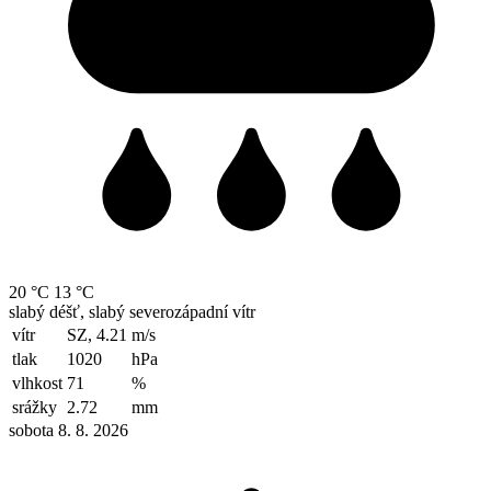
20 °C
13 °C
slabý déšť, slabý severozápadní vítr
vítr
SZ, 4.21
m/s
tlak
1020
hPa
vlhkost
71
%
srážky
2.72
mm
sobota 8. 8. 2026