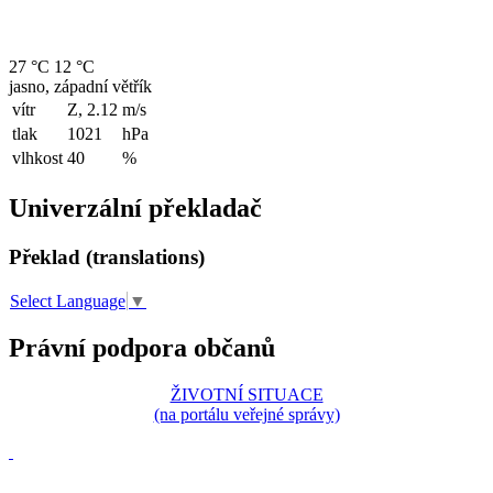
27 °C
12 °C
jasno, západní větřík
vítr
Z, 2.12
m/s
tlak
1021
hPa
vlhkost
40
%
Univerzální překladač
Překlad (translations)
Select Language
▼
Právní podpora občanů
ŽIVOTNÍ SITUACE
(na portálu veřejné správy)