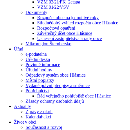
VZM 03⁄21⁄PK_2etapa
VZM 01⁄22⁄VSV
Dokumenty
Rozpočet obce na jednotlivé roky
Střednědobý výhled rozpočtu obce Hlásnice
Rozpočtová opatření
Závěrečný účet obce Hlásnice
Usnesení zastupitelstva a rady obce
Mikroregion Šternbersko
Úřad
e-podatelna
Úřední deska
Povinné informace
Úřední hodiny
Odpadový systém obce Hlásnice
Místní poplatky
Vydané právní předpisy a směrnice
Pohřebnictví
Řád veřejného pohřebiště obce Hlásnice
Zásady ochrany osobních údajů
Aktuality
Zprávy z okolí
Kalendář akcí
Život v obci
Současnost a rozvoj